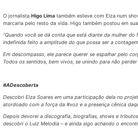
O jornalista
Higo Lima
também esteve com Elza num show 
marcaria pelo resto da vida. Higo também postou em suas
“Quando você se dá conta que está diante da mulher do fi
indefinida feito a amplitude do que possa ser a contage
Em descompasso, ele parece querer se espalhar pelo cor
Todos os sentidos, bem vivos, se unindo para não perder
#ADescoberta
Descobri Elza Soares em uma participação dela no projet
atordoado com a força da #voz e a presença cênica daque
Depois devorei a discografia, biografias, shows e tribut
descobri o Luiz Melodia – e ainda sigo achando o encontro