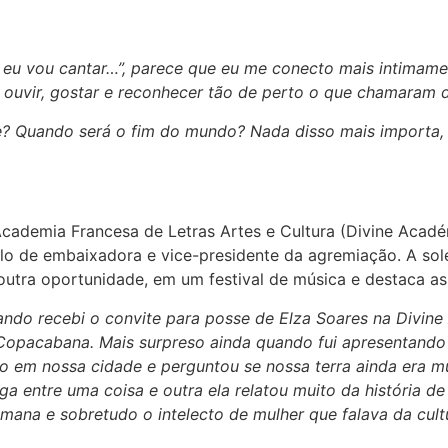
 eu vou cantar…”, parece que eu me conecto mais intimam
 ouvir, gostar e reconhecer tão de perto o que chamaram d
e? Quando será o fim do mundo? Nada disso mais importa,
cademia Francesa de Letras Artes e Cultura (Divine Acadé
tulo de embaixadora e vice-presidente da agremiação. A so
outra oportunidade, em um festival de música e destaca as
uando recebi o convite para posse de Elza Soares na Divin
Copacabana. Mais surpreso ainda quando fui apresentando
o em nossa cidade e perguntou se nossa terra ainda era m
nga entre uma coisa e outra ela relatou muito da história
mana e sobretudo o intelecto de mulher que falava da cul