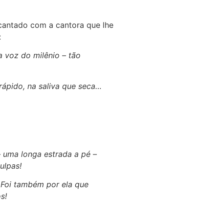
cantado com a cantora que lhe
:
a voz do milênio – tão
rápido, na saliva que seca…
– uma longa estrada a pé –
ulpas!
. Foi também por ela que
s!