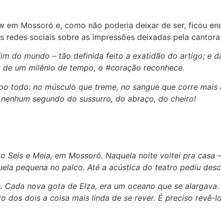
em Mossoró e, como não poderia deixar de ser, ficou en
 redes sociais sobre as impressões deixadas pela cantora
m do mundo – tão definida feito a exatidão do artigo; e d
m de um milênio de tempo, o #coração reconhece.
po todo: no músculo que treme, no sangue que corre mais 
 nenhum segundo do sussurro, do abraço, do cheiro!
o Seis e Meia, em Mossoró. Naquela noite voltei pra casa 
la pequena no palco. Até a acústica do teatro pediu desc
os. Cada nova gota de Elza, era um oceano que se alargava
 dos dois a coisa mais linda de se rever. É preciso revê-lo