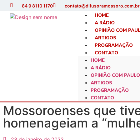
84 9 8110 1170
contato@difusoramossoro.com.br
HOME
A RÁDIO
OPINIÃO COM PAU
ARTIGOS
PROGRAMAÇÃO
CONTATO
HOME
A RÁDIO
OPINIÃO COM PAULO
ARTIGOS
PROGRAMAÇÃO
CONTATO
Mossoroenses que tive
homenageiam a “mulhe
23 de janeiro de 2022