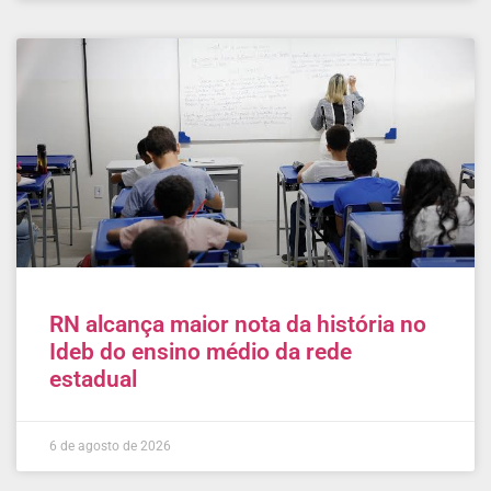
RN alcança maior nota da história no
Ideb do ensino médio da rede
estadual
6 de agosto de 2026