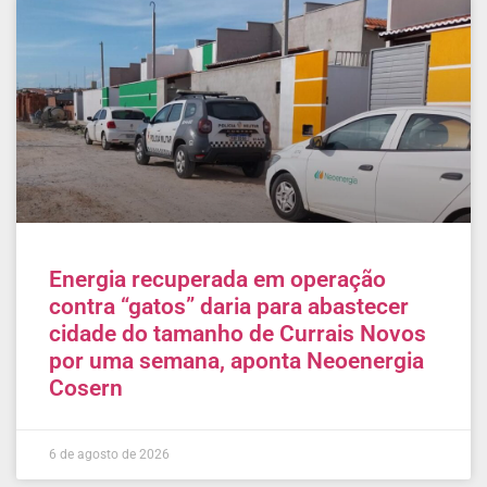
Energia recuperada em operação
contra “gatos” daria para abastecer
cidade do tamanho de Currais Novos
por uma semana, aponta Neoenergia
Cosern
6 de agosto de 2026