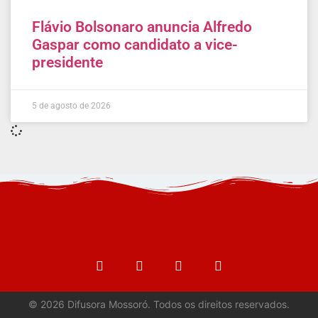
Flávio Bolsonaro anuncia Alfredo
Gaspar como candidato a vice-
presidente
5 de agosto de 2026
©
2026
Difusora Mossoró. Todos os direitos reservados.