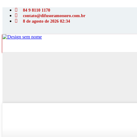
Ir
para
84 9 8110 1170
o
contato@difusoramossoro.com.br
conteúdo
8 de agosto de 2026 02:34