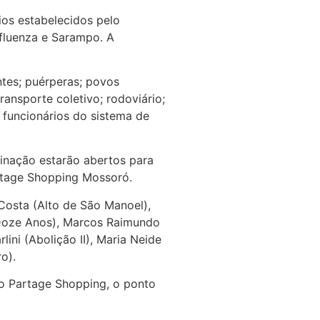
ios estabelecidos pelo
fluenza e Sarampo. A
ntes; puérperas; povos
ansporte coletivo; rodoviário;
 funcionários do sistema de
inação estarão abertos para
rtage Shopping Mossoró.
Costa (Alto de São Manoel),
(Doze Anos), Marcos Raimundo
ini (Abolição II), Maria Neide
o).
No Partage Shopping, o ponto