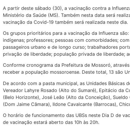
A partir deste sábado (30), a vacinação contra a Influen
Ministério da Saúde (MS). Também nesta data será reali
vacinação da Covid-19 também será realizada neste dia.
Os grupos prioritários para a vacinação da Influenza são
indígenas; professores; pessoas com comorbidades; com d
passageiros urbano e de longo curso; trabalhadores port
privação de liberdade; população privada de liberdade; 
Conforme cronograma da Prefeitura de Mossoró, através 
receber a população mossoroense. Deste total, 13 são U
De acordo com a pasta municipal, as Unidades Básicas de
Vereador Lahyre Rosado (Alto do Sumaré), Epitácio da 
(Belo Horizonte), José Leão (Alto da Conceição), Sueldo C
(Dom Jaime Câmara), Ildone Cavalcante (Barrocas), Chico
O horário de funcionamento das UBSs neste Dia D de vac
de vacinação estará aberto das 10h às 20h.