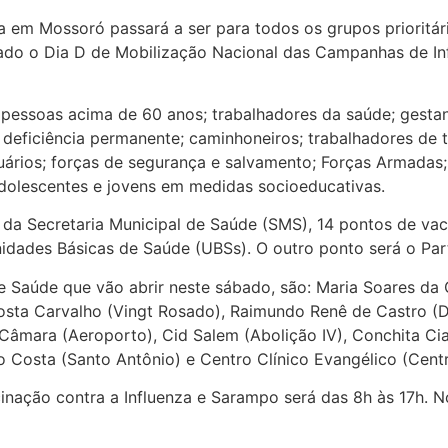
za em Mossoró passará a ser para todos os grupos prioritár
zado o Dia D de Mobilização Nacional das Campanhas de In
: pessoas acima de 60 anos; trabalhadores da saúde; gesta
eficiência permanente; caminhoneiros; trabalhadores de tr
uários; forças de segurança e salvamento; Forças Armadas;
adolescentes e jovens em medidas socioeducativas.
da Secretaria Municipal de Saúde (SMS), 14 pontos de vac
nidades Básicas de Saúde (UBSs). O outro ponto será o Pa
 Saúde que vão abrir neste sábado, são: Maria Soares da 
Costa Carvalho (Vingt Rosado), Raimundo Renê de Castro 
âmara (Aeroporto), Cid Salem (Abolição IV), Conchita Ciarl
 Costa (Santo Antônio) e Centro Clínico Evangélico (Centr
inação contra a Influenza e Sarampo será das 8h às 17h. 