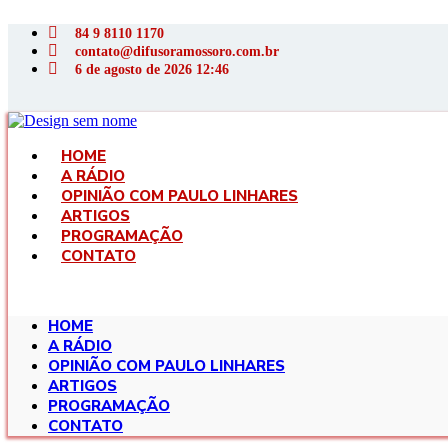
Ir
para
84 9 8110 1170
o
contato@difusoramossoro.com.br
conteúdo
6 de agosto de 2026 12:46
HOME
A RÁDIO
OPINIÃO COM PAULO LINHARES
ARTIGOS
PROGRAMAÇÃO
CONTATO
HOME
A RÁDIO
OPINIÃO COM PAULO LINHARES
ARTIGOS
PROGRAMAÇÃO
CONTATO