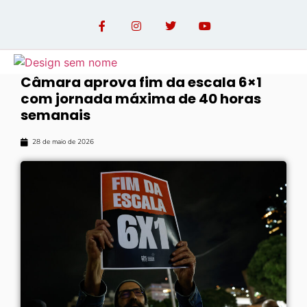
Câmara aprova fim da escala 6×1
com jornada máxima de 40 horas
OPINIÃO COM PAULO LINHARES
semanais
28 de maio de 2026