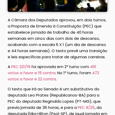
A Câmara dos Deputados aprovou, em dois turnos,
a Proposta de Emenda à Constituição (PEC) que
estabelece jornada de trabalho de 40 horas
semanais em cinco dias com dois de descanso,
acabando com a escala 6 X 1 (um dia de descanso
e 44 horas semanais). O texto prevê uma transição
e leis específicas para tratar de algumas carreiras.
A
PEC 221/19
foi aprovada em 2º turno com
461
votos a favor e 19 contra
. No 1º turno, foram
472
votos a favor e 22 contra
.
O texto que irá ao Senado é um
substitutivo
do
deputado Leo Prates (Republicanos-BA) para a
PEC do deputado Reginaldo Lopes (PT-MG), que
previa jornada de 36 horas, e para a
PEC 8/25
, da
deputada Érika Hilton (Psol-SP), de igual jornada em