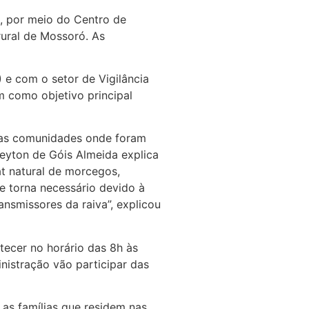
e, por meio do Centro de
rural de Mossoró. As
 e com o setor de Vigilância
m como objetivo principal
duas comunidades onde foram
eyton de Góis Almeida explica
at natural de morcegos,
se torna necessário devido à
smissores da raiva”, explicou
ecer no horário das 8h às
nistração vão participar das
 as famílias que residem nas