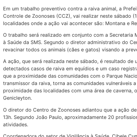
Em um trabalho preventivo contra a raiva animal, a Prefe
Controle de Zoonoses (CCZ), vai realizar neste sábado 
localidades onde a ação vai acontecer são: Montana e Re
O trabalho será realizado em conjunto com a Secretaria 
à Saúde da SMS. Segundo o diretor administrativo do Cen
revacinar todos os animais (cães e gatos) visando a prev
A ação, que será realizada neste sábado, é resultado d
detectados casos de raiva em equídios e um caso regist
que a proximidade das comunidades com o Parque Nacional
transmissor da raiva, torna as comunidades vulneráveis a
proximidade das localidades com uma área de caverna, o
Genicleyton.
O diretor do Centro de Zoonoses adiantou que a ação de
13h. Segundo João Paulo, aproximadamente 20 profissiona
atividades.
Coordenadora do setor de Vigilância à Saúde, Cibele Cun