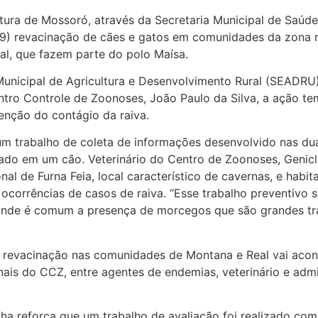
itura de Mossoró, através da Secretaria Municipal de Saúd
(19) revacinação de cães e gatos em comunidades da zona 
al, que fazem parte do polo Maísa.
Municipal de Agricultura e Desenvolvimento Rural (SEADRU)
tro Controle de Zoonoses, João Paulo da Silva, a ação te
enção do contágio da raiva.
e um trabalho de coleta de informações desenvolvido nas 
rado em um cão. Veterinário do Centro de Zoonoses, Genicl
 de Furna Feia, local característico de cavernas, e habit
 ocorrências de casos de raiva. “Esse trabalho preventivo 
nde é comum a presença de morcegos que são grandes tran
 revacinação nas comunidades de Montana e Real vai acont
is do CCZ, entre agentes de endemias, veterinário e admi
ha reforça que um trabalho de avaliação foi realizado com