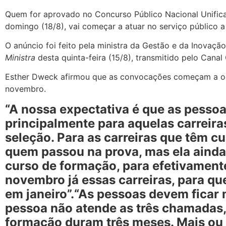
Quem for aprovado no Concurso Público Nacional Unifi
domingo (18/8), vai começar a atuar no serviço público a 
O anúncio foi feito pela ministra da Gestão e da Inovaç
Ministra
desta quinta-feira (15/8), transmitido pelo Cana
Esther Dweck afirmou que as convocações começam a ocor
novembro.
“A nossa expectativa é que as pesso
principalmente para aquelas carreir
seleção. Para as carreiras que têm c
quem passou na prova, mas ela ainda
curso de formação, para efetivamente
novembro já essas carreiras, para 
em janeiro”.
“As pessoas devem ficar 
pessoa não atende as três chamadas,
formação duram três meses. Mais ou me