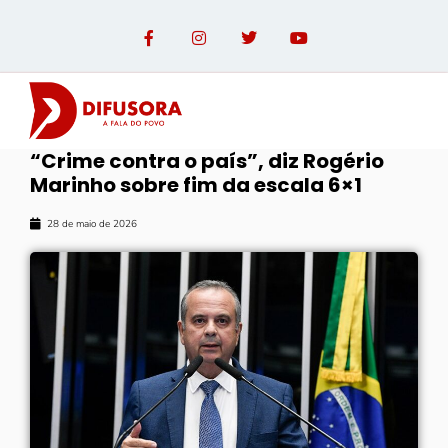
“Crime contra o país”, diz Rogério
Marinho sobre fim da escala 6×1
OPINIÃO COM PAULO LINHARES
28 de maio de 2026