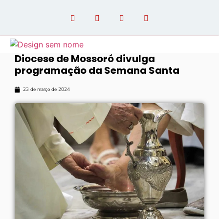
Diocese de Mossoró divulga
programação da Semana Santa
OPINIÃO COM PAULO LINHARES
23 de março de 2024