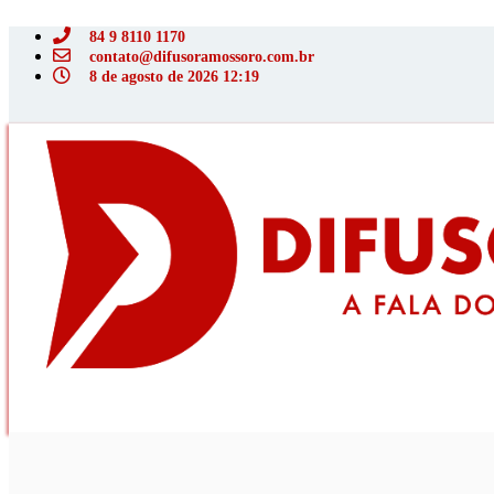
Ir
para
84 9 8110 1170
o
contato@difusoramossoro.com.br
conteúdo
8 de agosto de 2026 12:19