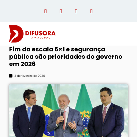
Fim da escala 6×1 e segurança
pública são prioridades do governo
OPINIÃO COM PAULO LINHARES
em 2026
3 de fevereiro de 2026