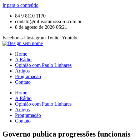
Ir para o conteúdo
84 9 8110 1170
contato@difusoramossoro.com.br
8 de agosto de 2026 06:21
Facebook-f
Instagram
Twitter
Youtube
Home
A Rádio
Opinião com Paulo Linhares
Artigos
Programação
Contato
Home
A Rádio
Opinião com Paulo Linhares
Artigos
Programação
Contato
Governo publica progressões funcionais