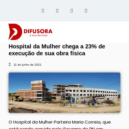
Hospital da Mulher chega a 23% de
OPINIÃO COM PAULO LINHARES
execução de sua obra física
11 de junho de 2021
O Hospital da Mulher Parteira Maria Correia, que
está sendo erguido pelo Governo do RN em