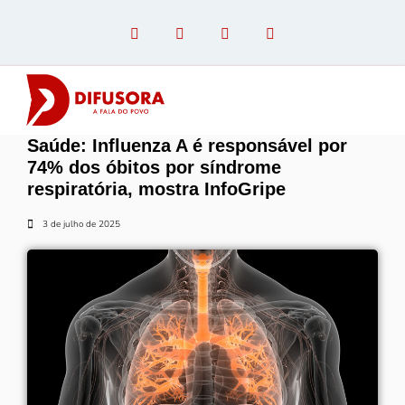
Saúde: Influenza A é responsável por
OPINIÃO COM PAULO LINHARES
74% dos óbitos por síndrome
respiratória, mostra InfoGripe
3 de julho de 2025