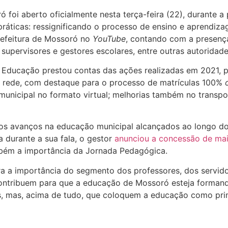
 foi aberto oficialmente nesta terça-feira (22), durante a
ticas: ressignificando o processo de ensino e aprendizag
refeitura de Mossoró no
YouTube
, contando com a presença
supervisores e gestores escolares, entre outras autoridade
de Educação prestou contas das ações realizadas em 2021, 
da rede, com destaque para o processo de matrículas 100%
 municipal no formato virtual; melhorias também no transpor
 os avanços na educação municipal alcançados ao longo d
a durante a sua fala, o gestor
anunciou a concessão de ma
mbém a importância da Jornada Pedagógica.
 a importância do segmento dos professores, dos servidor
contribuem para que a educação de Mossoró esteja forman
s, mas, acima de tudo, que coloquem a educação como pri