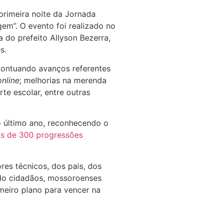
 primeira noite da Jornada
em”. O evento foi realizado no
 do prefeito Allyson Bezerra,
s.
pontuando avanços referentes
online
; melhorias na merenda
te escolar, entre outras
o último ano, reconhecendo o
is de 300 progressões
es técnicos, dos pais, dos
do cidadãos, mossoroenses
meiro plano para vencer na