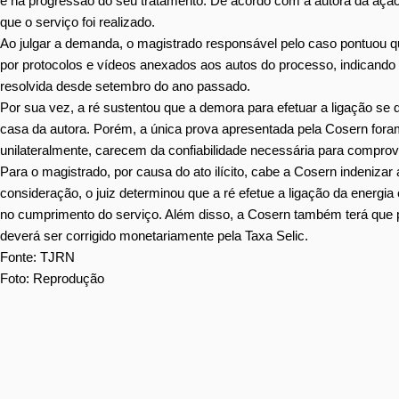
e na progressão do seu tratamento. De acordo com a autora da açã
que o serviço foi realizado.
Ao julgar a demanda, o magistrado responsável pelo caso pontuou 
por protocolos e vídeos anexados aos autos do processo, indicando 
resolvida desde setembro do ano passado.
Por sua vez, a ré sustentou que a demora para efetuar a ligação se d
casa da autora. Porém, a única prova apresentada pela Cosern foram
unilateralmente, carecem da confiabilidade necessária para comprovar
Para o magistrado, por causa do ato ilícito, cabe a Cosern indenizar
consideração, o juiz determinou que a ré efetue a ligação da energia
no cumprimento do serviço. Além disso, a Cosern também terá que p
deverá ser corrigido monetariamente pela Taxa Selic.
Fonte: TJRN
Foto: Reprodução