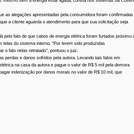
o, mesmo sem a energia estar ligada, consta nos sistemas da Coser
que as alegações apresentadas pela consumidora foram confirmadas
que a cliente aguarda o atendimento para que sua solicitação seja
á pelo fato de que cabos de energia elétrica foram furtados próximo 
 telas do sistema interno. “Por terem sido produzidas
 o fato nelas retratado”, pontuou o juiz.
 as perdas e danos sofridos pela autora. Levando tais fatos em
 elétrica na casa da autora e pague o valor de R$ 5 mil pela demora
agar indenização por danos morais no valor de R$ 10 mil, que