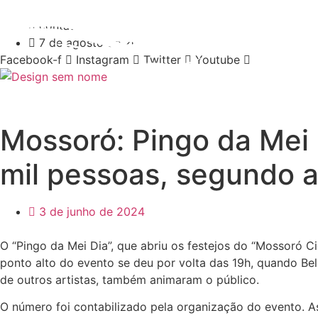
Ir
84 9 8110 1170
para
contato@difusoramossoro.com.br
o
7 de agosto de 2026 16:51
conteúdo
Facebook-f
Instagram
Twitter
Youtube
Mossoró: Pingo da Mei
mil pessoas, segundo 
3 de junho de 2024
O “Pingo da Mei Dia”, que abriu os festejos do “Mossoró C
ponto alto do evento se deu por volta das 19h, quando Bel
de outros artistas, também animaram o público.
O número foi contabilizado pela organização do evento. 