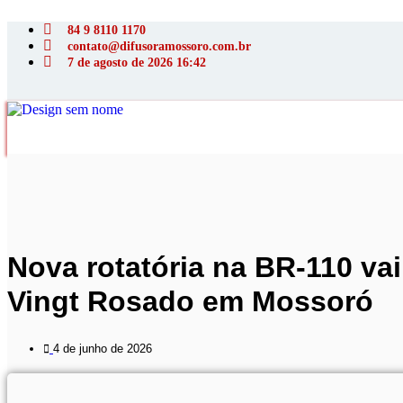
Ir
para
84 9 8110 1170
o
contato@difusoramossoro.com.br
conteúdo
7 de agosto de 2026 16:42
Nova rotatória na BR-110 vai
Vingt Rosado em Mossoró
4 de junho de 2026