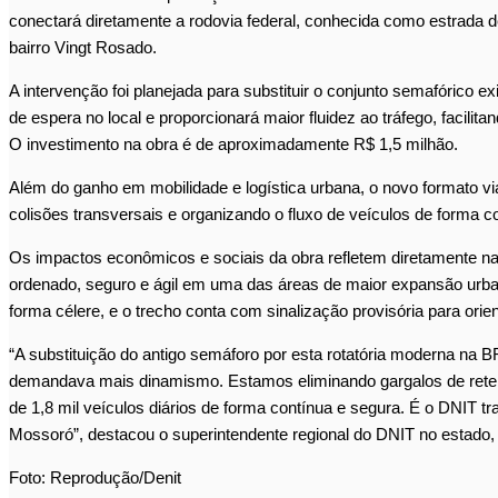
conectará diretamente a ro
do
via federal, conhecida como estrada d
bairro Vingt Rosa
do
.
A intervenção foi planejada para substituir o conjunto semafórico
de espera no local e proporcionará maior fluidez ao tráfego, facilitan
O investimento na obra é de aproximadamente R$ 1,5 milhão.
Além
do
ganho em mobilidade e logística urbana, o novo formato vi
colisões transversais e organizan
do
o fluxo de veículos de forma co
Os impactos econômicos e sociais da obra refletem diretamente na
ordena
do
, seguro e ágil em uma das áreas de maior expansão ur
forma célere, e o trecho conta com sinalização provisória para orie
“A substituição
do
antigo semáforo por esta rotatória moderna na B
demandava mais dinamismo. Estamos eliminan
do
gargalos de rete
de 1,8 mil veículos diá
rio
s de forma contínua e segura. É o DNIT tr
Mossoró”, destacou o superintendente regional
do
DNIT no esta
do
,
Foto: Reprodução/Denit