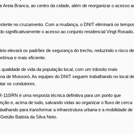
e Areia Branca, ao centro da cidade, além de reorganizar o acesso a
 existente no cruzamento. Com a mudança, o DNIT eliminará os tempo
do
significativamente o acesso ao conjunto residencial Vingt Rosa
do
.
á
rio
elevará os padrões de segurança
do
trecho, reduzin
do
o risco de
ntínua e mais eficiente.
 qualidade de vida da população local, com um trânsito mais
bana de Mossoró. As equipes
do
DNIT seguem trabalhan
do
no local d
ntar os condutores.
R-110/RN é uma resposta técnica definitiva para um ponto que
nção e, acima de tu
do
, salvan
do
vidas ao organizar o fluxo de cerca
abalhan
do
para transformar a infraestrutura urbana e a mobilidade de
 Getúlio Batista da Silva Neto.