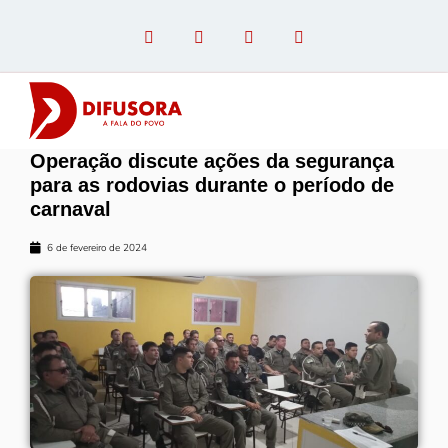
Operação discute ações da segurança
OPINIÃO COM PAULO LINHARES
para as rodovias durante o período de
carnaval
6 de fevereiro de 2024