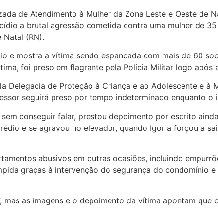
alizada de Atendimento à Mulher da Zona Leste e Oeste de 
nicídio a brutal agressão cometida contra uma mulher de 35
 Natal (RN).
dio e mostra a vítima sendo espancada com mais de 60 soc
ima, foi preso em flagrante pela Polícia Militar logo após 
pela Delegacia de Proteção à Criança e ao Adolescente e à 
essor seguirá preso por tempo indeterminado enquanto o in
, sem conseguir falar, prestou depoimento por escrito ainda
édio e se agravou no elevador, quando Igor a forçou a sai
rtamentos abusivos em outras ocasiões, incluindo empurrõ
rrompida graças à intervenção do segurança do condomínio 
co”, mas as imagens e o depoimento da vítima apontam que o