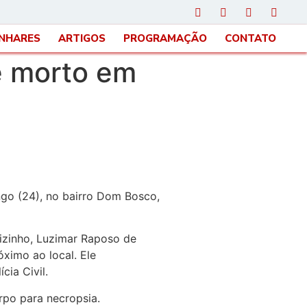
INHARES
ARTIGOS
PROGRAMAÇÃO
CONTATO
 é morto em
ngo (24), no bairro Dom Bosco,
izinho, Luzimar Raposo de
ximo ao local. Ele
ia Civil.
rpo para necropsia.