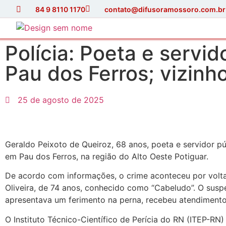
84 9 8110 1170
contato@difusoramossoro.com.br
Polícia: Poeta e servi
Pau dos Ferros; vizinh
25 de agosto de 2025
Geraldo Peixoto de Queiroz, 68 anos, poeta e servidor p
em Pau dos Ferros, na região do Alto Oeste Potiguar.
De acordo com informações, o crime aconteceu por volta
Oliveira, de 74 anos, conhecido como “Cabeludo”. O susp
apresentava um ferimento na perna, recebeu atendimento 
O Instituto Técnico-Científico de Perícia do RN (ITEP-RN