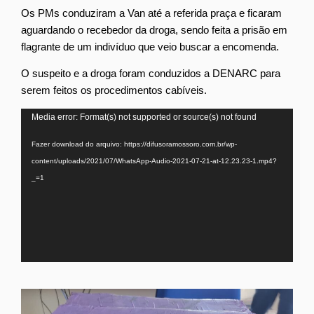
Os PMs conduziram a Van até a referida praça e ficaram
aguardando o recebedor da droga, sendo feita a prisão em
flagrante de um indivíduo que veio buscar a encomenda.
O suspeito e a droga foram conduzidos a DENARC para
serem feitos os procedimentos cabíveis.
Tocador
Media error: Format(s) not supported or source(s) not found
de
Fazer download do arquivo: https://difusoramossoro.com.br/wp-
vídeo
content/uploads/2021/07/WhatsApp-Audio-2021-07-21-at-12.23.23-1.mp4?
_=1