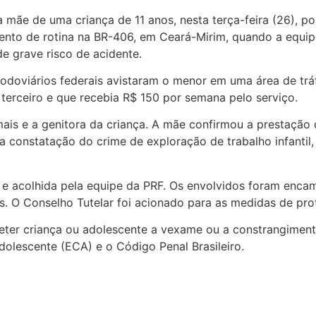
 mãe de uma criança de 11 anos, nesta terça-feira (26), po
hamento de rotina na BR-406, em Ceará-Mirim, quando a equ
e grave risco de acidente.
s rodoviários federais avistaram o menor em uma área de tr
terceiro e que recebia R$ 150 por semana pelo serviço.
mais e a genitora da criança. A mãe confirmou a prestação 
constatação do crime de exploração de trabalho infantil,
co e acolhida pela equipe da PRF. Os envolvidos foram enc
s. O Conselho Tutelar foi acionado para as medidas de prot
eter criança ou adolescente a vexame ou a constrangiment
olescente (ECA) e o Código Penal Brasileiro.