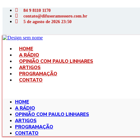
Ir
para
84 9 8110 1170
o
contato@difusoramossoro.com.br
conteúdo
5 de agosto de 2026 23:50
HOME
A RÁDIO
OPINIÃO COM PAULO LINHARES
ARTIGOS
PROGRAMAÇÃO
CONTATO
HOME
A RÁDIO
OPINIÃO COM PAULO LINHARES
ARTIGOS
PROGRAMAÇÃO
CONTATO