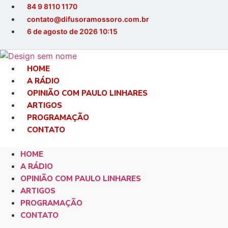
Ir
84 9 8110 1170
para
contato@difusoramossoro.com.br
o
6 de agosto de 2026 10:15
conteúdo
HOME
A RÁDIO
OPINIÃO COM PAULO LINHARES
ARTIGOS
PROGRAMAÇÃO
CONTATO
HOME
A RÁDIO
OPINIÃO COM PAULO LINHARES
ARTIGOS
PROGRAMAÇÃO
CONTATO