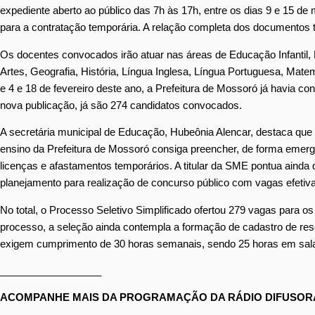
expediente aberto ao público das 7h às 17h, entre os dias 9 e 15 
para a contratação temporária. A relação completa dos documentos
Os docentes convocados irão atuar nas áreas de Educação Infantil, 
Artes, Geografia, História, Língua Inglesa, Língua Portuguesa, Mat
e 4 e 18 de fevereiro deste ano, a Prefeitura de Mossoró já havia c
nova publicação, já são 274 candidatos convocados.
A secretária municipal de Educação, Hubeônia Alencar, destaca que 
ensino da Prefeitura de Mossoró consiga preencher, de forma emerg
licenças e afastamentos temporários. A titular da SME pontua ainda q
planejamento para realização de concurso público com vagas efetiv
No total, o Processo Seletivo Simplificado ofertou 279 vagas para o
processo, a seleção ainda contempla a formação de cadastro de reser
exigem cumprimento de 30 horas semanais, sendo 25 horas em sala 
__________________
ACOMPANHE MAIS DA PROGRAMAÇÃO DA RÁDIO DIFUSORA