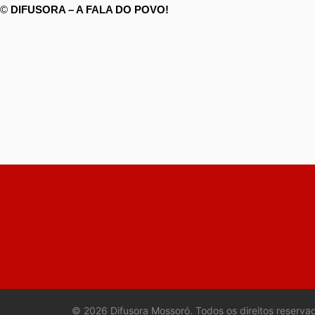
©
DIFUSORA – A FALA DO POVO!
©
2026
Difusora Mossoró. Todos os direitos reserva