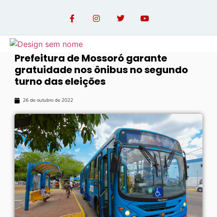
Prefeitura de Mossoró garante
gratuidade nos ônibus no segundo
OPINIÃO COM PAULO LINHARES
turno das eleições
26 de outubro de 2022