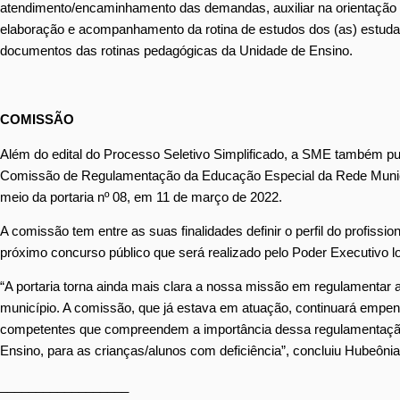
atendimento/encaminhamento das demandas, auxiliar na orientação d
elaboração e acompanhamento da rotina de estudos dos (as) estudant
documentos das rotinas pedagógicas da Unidade de Ensino.
COMISSÃO
Além do edital do Processo Seletivo Simplificado, a SME também publi
Comissão de Regulamentação da Educação Especial da Rede Municipa
meio da portaria nº 08, em 11 de março de 2022.
A comissão tem entre as suas finalidades definir o perfil do profissio
próximo concurso público que será realizado pelo Poder Executivo 
“A portaria torna ainda mais clara a nossa missão em regulamentar a
município. A comissão, que já estava em atuação, continuará empe
competentes que compreendem a importância dessa regulamentação h
Ensino, para as crianças/alunos com deficiência”, concluiu Hubeônia
__________________