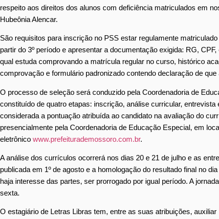
respeito aos direitos dos alunos com deficiência matriculados em n
Hubeônia Alencar.
São requisitos para inscrição no PSS estar regulamente matriculado 
partir do 3º período e apresentar a documentação exigida: RG, CPF, 
qual estuda comprovando a matrícula regular no curso, histórico ac
comprovação e formulário padronizado contendo declaração de que a
O processo de seleção será conduzido pela Coordenadoria de Educa
constituído de quatro etapas: inscrição, análise curricular, entrevista
considerada a pontuação atribuída ao candidato na avaliação do curríc
presencialmente pela Coordenadoria de Educação Especial, em local
eletrônico
www.prefeiturademossoro.com.br
.
A análise dos currículos ocorrerá nos dias 20 e 21 de julho e as entr
publicada em 1º de agosto e a homologação do resultado final no di
haja interesse das partes, ser prorrogado por igual período. A jorn
sexta.
O estagiário de Letras Libras tem, entre as suas atribuições, auxi