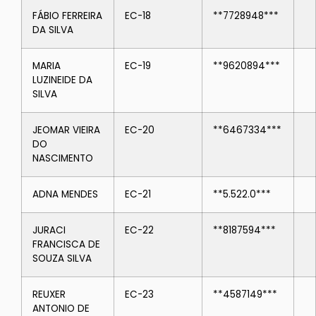
FÁBIO FERREIRA
EC-18
**7728948***
DA SILVA
MARIA
EC-19
**9620894***
LUZINEIDE DA
SILVA
JEOMAR VIEIRA
EC-20
**6467334***
DO
NASCIMENTO
ADNA MENDES
EC-21
**5.522.0***
JURACI
EC-22
**8187594***
FRANCISCA DE
SOUZA SILVA
REUXER
EC-23
**4587149***
ANTONIO DE