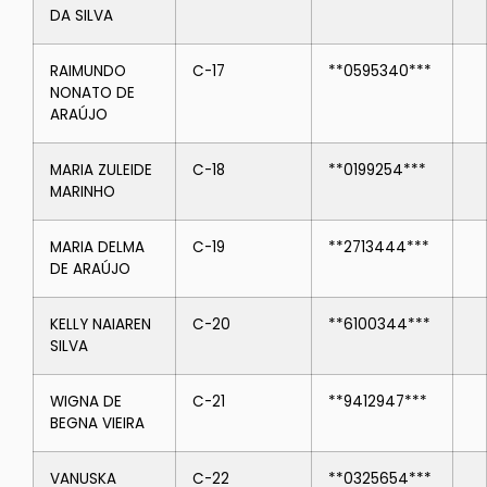
DA SILVA
RAIMUNDO
C-17
**0595340***
NONATO DE
ARAÚJO
MARIA ZULEIDE
C-18
**0199254***
MARINHO
MARIA DELMA
C-19
**2713444***
DE ARAÚJO
KELLY NAIAREN
C-20
**6100344***
SILVA
WIGNA DE
C-21
**9412947***
BEGNA VIEIRA
VANUSKA
C-22
**0325654***