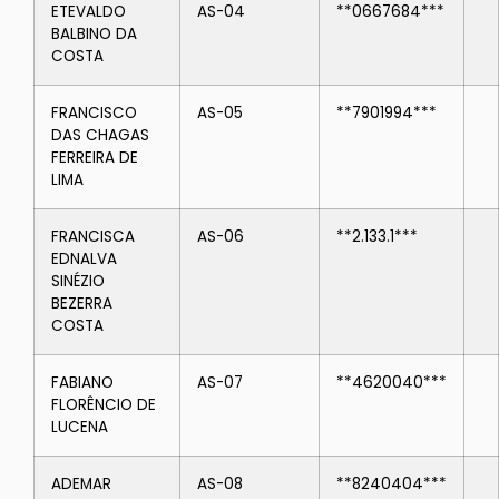
ETEVALDO
AS-04
**0667684***
BALBINO DA
COSTA
FRANCISCO
AS-05
**7901994***
DAS CHAGAS
FERREIRA DE
LIMA
FRANCISCA
AS-06
**2.133.1***
EDNALVA
SINÉZIO
BEZERRA
COSTA
FABIANO
AS-07
**4620040***
FLORÊNCIO DE
LUCENA
ADEMAR
AS-08
**8240404***