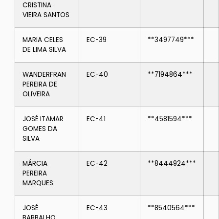
CRISTINA
VIEIRA SANTOS
MARIA CELES
EC-39
**3497749***
DE LIMA SILVA
WANDERFRAN
EC-40
**7194864***
PEREIRA DE
OLIVEIRA
JOSÉ ITAMAR
EC-41
**4581594***
GOMES DA
SILVA
MÁRCIA
EC-42
**8444924***
PEREIRA
MARQUES
JOSÉ
EC-43
**8540564***
BARBALHO