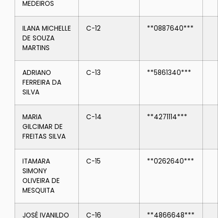
MEDEIROS
ILANA MICHELLE
C-12
**0887640***
DE SOUZA
MARTINS
ADRIANO
C-13
**5861340***
FERREIRA DA
SILVA
MARIA
C-14
**4271114***
GILCIMAR DE
FREITAS SILVA
ITAMARA
C-15
**0262640***
SIMONY
OLIVEIRA DE
MESQUITA
JOSÉ IVANILDO
C-16
**4866648***