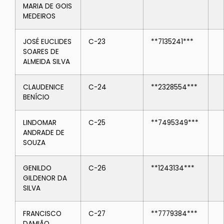
MARIA DE GOIS
MEDEIROS
JOSÉ EUCLIDES
C-23
**7135241***
SOARES DE
ALMEIDA SILVA
CLAUDENICE
C-24
**2328554***
BENÍCIO
LINDOMAR
C-25
**7495349***
ANDRADE DE
SOUZA
GENILDO
C-26
**1243134***
GILDENOR DA
SILVA
FRANCISCO
C-27
**7779384***
DAMIÃO