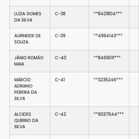
LUZIA GOMES
C-38
**8421804***
DA SILVA
AURINEIDE DE
C-39
**4994143***
SOUZA
JÂNIO ROMÃO
C-40
**8469011***
MAIA
MÁRCIO
C-41
**3235246***
ADRIANO
PEREIRA DA
SILVA
ALCIDES
C-42
**9037644***
QUIRINO DA
SILVA