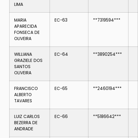
LIMA
MARIA
EC-63
**7319594***
APARECIDA
FONSECA DE
OLIVEIRA
WILLIANA
EC-64
**3890254***
GRAZIELE DOS
SANTOS
OLIVEIRA
FRANCISCO
EC-65
**2460194***
ALBERTO
TAVARES
LUIZ CARLOS
EC-66
**5186642***
BEZERRA DE
ANDRADE