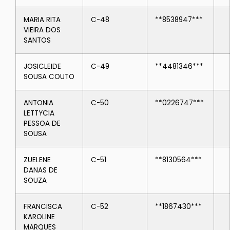
MARIA RITA
C-48
**8538947***
VIEIRA DOS
SANTOS
JOSICLEIDE
C-49
**4481346***
SOUSA COUTO
ANTONIA
C-50
**0226747***
LETTYCIA
PESSOA DE
SOUSA
ZUELENE
C-51
**8130564***
DANAS DE
SOUZA
FRANCISCA
C-52
**1867430***
KAROLINE
MARQUES