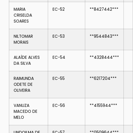
MARIA
EC-52
**8427442***
CRISELDA
SOARES
NILTOMAR
EC-53
**9544843***
MORAIS
ALAÍDE ALVES
EC-54
**4328444***
DA SILVA
RAIMUNDA
EC-55
**6217204***
ODETE DE
OLIVEIRA
VANUZA
EC-56
**4155944***
MACEDO DE
MELO
LINDOILMA DE
EC-57
**0509644***