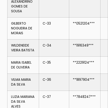
ALEXANDRINO
GOMES DE
SOUSA
GILBERTO
C-33
**0521204***
NOGUEIRA DE
MORAIS
WILDENEIDE
C-34
**1916349***
VIEIRA BATISTA
MARIA ISABEL
C-35
**2229124***
DE OLIVEIRA
VILMA MARIA
C-36
**1897904***
DA SILVA
LUZIA MARIANA
C-37
**7848247***
DA SILVA
ALVES