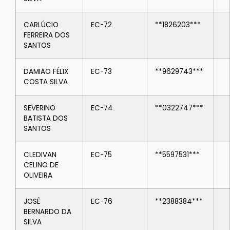
CARLÚCIO
EC-72
**1826203***
FERREIRA DOS
SANTOS
DAMIÃO FÉLIX
EC-73
**9629743***
COSTA SILVA
SEVERINO
EC-74
**0322747***
BATISTA DOS
SANTOS
CLEDIVAN
EC-75
**5597531***
CELINO DE
OLIVEIRA
JOSÉ
EC-76
**2388384***
BERNARDO DA
SILVA