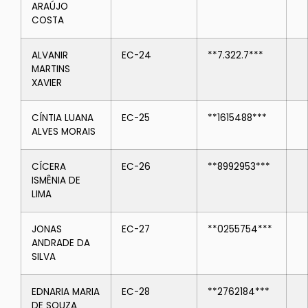
ARAÚJO
COSTA
ALVANIR
EC-24
**7.322.7***
MARTINS
XAVIER
CÍNTIA LUANA
EC-25
**1615488***
ALVES MORAIS
CÍCERA
EC-26
**8992953***
ISMÊNIA DE
LIMA
JONAS
EC-27
**0255754***
ANDRADE DA
SILVA
EDNARIA MARIA
EC-28
**2762184***
DE SOUZA