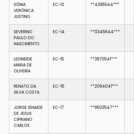
SÔNIA
EC-13
**4395544***
VERÔNICA
JUSTINO
SEVERINO
EC-14
**0345644***
PAULO DO
NASCIMENTO
LEDINEIDE
EC-15
**3870541***
MARIA DE
OLIVEIRA
RENATO DA
EC-16
**2094041***
SILVA COSTA
JORGE ISNAIDE
EC-17
**9503547***
DE JESUS
CIPRIANO
CARLOS