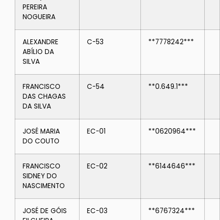
PEREIRA
NOGUEIRA
ALEXANDRE
C-53
**7778242***
ABÍLIO DA
SILVA
FRANCISCO
C-54
**0.649.1***
DAS CHAGAS
DA SILVA
JOSÉ MARIA
EC-01
**0620964***
DO COUTO
FRANCISCO
EC-02
**6144646***
SIDNEY DO
NASCIMENTO
JOSÉ DE GÓIS
EC-03
**6767324***