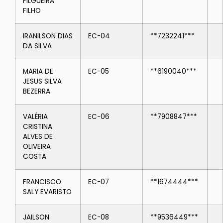
FILGUEIRA
FILHO
IRANILSON DIAS
EC-04
**7232241***
DA SILVA
MARIA DE
EC-05
**6190040***
JESUS SILVA
BEZERRA
VALÉRIA
EC-06
**7908847***
CRISTINA
ALVES DE
OLIVEIRA
COSTA
FRANCISCO
EC-07
**1674444***
SALY EVARISTO
JAILSON
EC-08
**9536449***