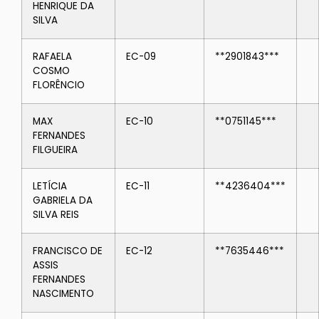
HENRIQUE DA
SILVA
RAFAELA
EC-09
**2901843***
COSMO
FLORÊNCIO
MAX
EC-10
**0751145***
FERNANDES
FILGUEIRA
LETÍCIA
EC-11
**4236404***
GABRIELA DA
SILVA REIS
FRANCISCO DE
EC-12
**7635446***
ASSIS
FERNANDES
NASCIMENTO