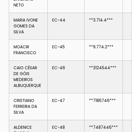
NETO
MARIA IVONE
EC-44
**3.714.4***
GOMES DA
SILVA
MOACIR
EC-45
**9.774.2***
FRANCISCO
CAIO CÉSAR
EC-46
**3124544***
DE GÓIS
MEDEIROS
ALBUQUERQUE
CRISTIANO
EC-47
**7186746***
FERREIRA DA
SILVA
ALDENICE
EC-48
**7487446***