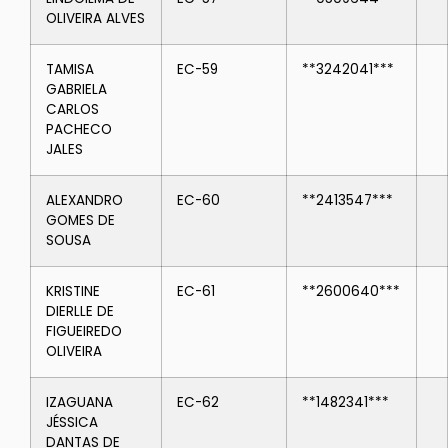
OLIVEIRA ALVES
TAMISA
EC-59
**3242041***
GABRIELA
CARLOS
PACHECO
JALES
ALEXANDRO
EC-60
**2413547***
GOMES DE
SOUSA
KRISTINE
EC-61
**2600640***
DIERLLE DE
FIGUEIREDO
OLIVEIRA
IZAGUANA
EC-62
**1482341***
JÉSSICA
DANTAS DE