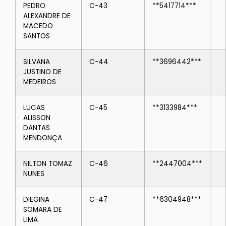
PEDRO
C-43
**5417714***
ALEXANDRE DE
MACEDO
SANTOS
SILVANA
C-44
**3696442***
JUSTINO DE
MEDEIROS
LUCAS
C-45
**3133984***
ALISSON
DANTAS
MENDONÇA
NILTON TOMAZ
C-46
**2447004***
NUNES
DIEGINA
C-47
**6304948***
SOMARA DE
LIMA