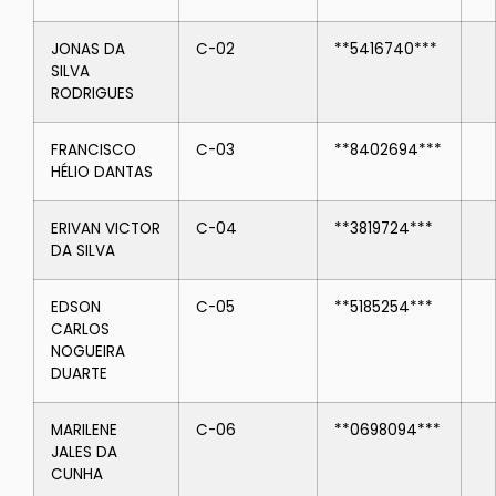
JONAS DA
C-02
**5416740***
SILVA
RODRIGUES
FRANCISCO
C-03
**8402694***
HÉLIO DANTAS
ERIVAN VICTOR
C-04
**3819724***
DA SILVA
EDSON
C-05
**5185254***
CARLOS
NOGUEIRA
DUARTE
MARILENE
C-06
**0698094***
JALES DA
CUNHA