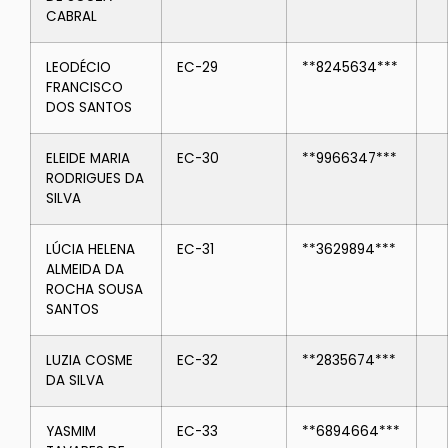
CABRAL
LEODÉCIO
EC-29
**8245634***
FRANCISCO
DOS SANTOS
ELEIDE MARIA
EC-30
**9966347***
RODRIGUES DA
SILVA
LÚCIA HELENA
EC-31
**3629894***
ALMEIDA DA
ROCHA SOUSA
SANTOS
LUZIA COSME
EC-32
**2835674***
DA SILVA
YASMIM
EC-33
**6894664***