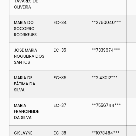
TAVARES DE
OLIVEIRA
MARIA DO
EC-34
**2760040***
SOCORRO
RODRIGUES
JOSÉ MARIA
EC-35
**7339674***
NOGUEIRA DOS
SANTOS
MARIA DE
EC-36
**2.48012***
FÁTIMA DA
SILVA
MARIA
EC-37
**7556744***
FRANCINEIDE
DA SILVA
GISLAYNE
EC-38
**1078484***