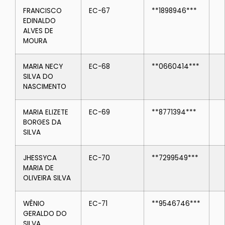
FRANCISCO
EC-67
**1898946***
EDINALDO
ALVES DE
MOURA
MARIA NECY
EC-68
**0660414***
SILVA DO
NASCIMENTO
MARIA ELIZETE
EC-69
**8771394***
BORGES DA
SILVA
JHESSYCA
EC-70
**7299549***
MARIA DE
OLIVEIRA SILVA
WÊNIO
EC-71
**9546746***
GERALDO DO
SILVA