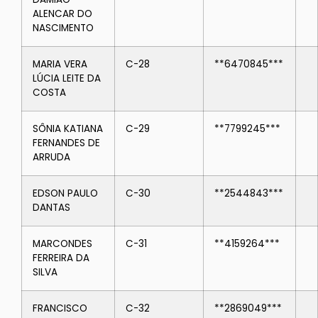
ALENCAR DO
NASCIMENTO
MARIA VERA
C-28
**6470845***
LÚCIA LEITE DA
COSTA
SÔNIA KATIANA
C-29
**7799245***
FERNANDES DE
ARRUDA
EDSON PAULO
C-30
**2544843***
DANTAS
MARCONDES
C-31
**4159264***
FERREIRA DA
SILVA
FRANCISCO
C-32
**2869049***