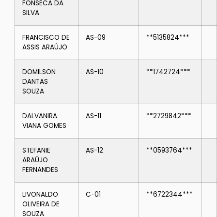
FONSECA DA
SILVA
FRANCISCO DE
AS-09
**5135824***
ASSIS ARAÚJO
DOMILSON
AS-10
**1742724***
DANTAS
SOUZA
DALVANIRA
AS-11
**2729842***
VIANA GOMES
STEFANIE
AS-12
**0593764***
ARAÚJO
FERNANDES
LIVONALDO
C-01
**6722344***
OLIVEIRA DE
SOUZA