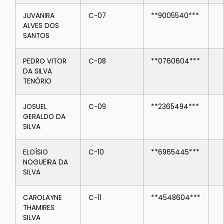
JUVANIRA
C-07
**9005540***
ALVES DOS
SANTOS
PEDRO VITOR
C-08
**0760604***
DA SILVA
TENÓRIO
JOSUEL
C-09
**2365494***
GERALDO DA
SILVA
ELOÍSIO
C-10
**6965445***
NOGUEIRA DA
SILVA
CAROLAYNE
C-11
**4548604***
THAMIRES
SILVA