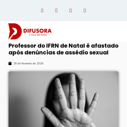
Professor do IFRN de Natal é afastado
após denúncias de assédio sexual
OPINIÃO COM PAULO LINHARES
28 de fevereiro de 2026