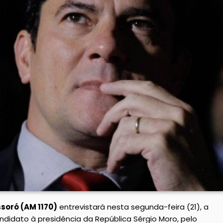
soró (AM 1170)
entrevistará nesta segunda-feira (21), a
candidato à presidência da República Sérgio Moro, pelo