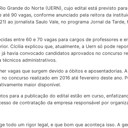
o Grande do Norte (UERN), cujo edital está previsto para s
 até 90 vagas, conforme anunciado pela reitora da instituiç
21) ao jornalista Saulo Vale, no programa Jornal da Tarde, 
ecidas entre 60 e 70 vagas para cargos de professores e e
ior. Cícilia explicou que, atualmente, a Uern só pode repo
 já havia convocado candidatos aprovados no concurso re
 técnicos administrativos.
cher vagas que surgem devido a óbitos e aposentadorias. 
no concurso realizado em 2016 até fevereiro deste ano. P
ativamente maior disponível.
ntos para a publicação do edital estão em curso, enfatizan
ocesso de contratação da empresa responsável por organiz
ige todo um rigor legal, e que bom que aconteça isso. A g