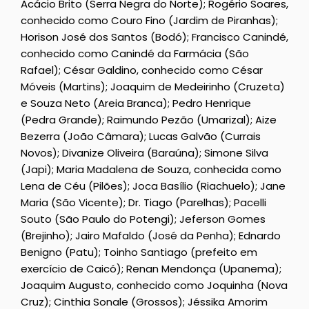
Acácio Brito (Serra Negra do Norte); Rogério Soares,
conhecido como Couro Fino (Jardim de Piranhas);
Horison José dos Santos (Bodó); Francisco Canindé,
conhecido como Canindé da Farmácia (São
Rafael); César Galdino, conhecido como César
Móveis (Martins); Joaquim de Medeirinho (Cruzeta)
e Souza Neto (Areia Branca); Pedro Henrique
(Pedra Grande); Raimundo Pezão (Umarizal); Aize
Bezerra (João Câmara); Lucas Galvão (Currais
Novos); Divanize Oliveira (Baraúna); Simone Silva
(Japi); Maria Madalena de Souza, conhecida como
Lena de Céu (Pilões); Joca Basílio (Riachuelo); Jane
Maria (São Vicente); Dr. Tiago (Parelhas); Pacelli
Souto (São Paulo do Potengi); Jeferson Gomes
(Brejinho); Jairo Mafaldo (José da Penha); Ednardo
Benigno (Patu); Toinho Santiago (prefeito em
exercício de Caicó); Renan Mendonça (Upanema);
Joaquim Augusto, conhecido como Joquinha (Nova
Cruz); Cinthia Sonale (Grossos); Jéssika Amorim