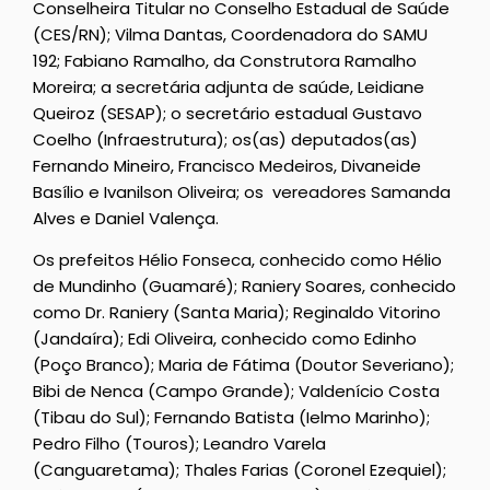
Conselheira Titular no Conselho Estadual de Saúde
(CES/RN); Vilma Dantas, Coordenadora do SAMU
192; Fabiano Ramalho, da Construtora Ramalho
Moreira; a secretária adjunta de saúde, Leidiane
Queiroz (SESAP); o secretário estadual Gustavo
Coelho (Infraestrutura); os(as) deputados(as)
Fernando Mineiro, Francisco Medeiros, Divaneide
Basílio e Ivanilson Oliveira; os vereadores Samanda
Alves e Daniel Valença.
Os prefeitos Hélio Fonseca, conhecido como Hélio
de Mundinho (Guamaré); Raniery Soares, conhecido
como Dr. Raniery (Santa Maria); Reginaldo Vitorino
(Jandaíra); Edi Oliveira, conhecido como Edinho
(Poço Branco); Maria de Fátima (Doutor Severiano);
Bibi de Nenca (Campo Grande); Valdenício Costa
(Tibau do Sul); Fernando Batista (Ielmo Marinho);
Pedro Filho (Touros); Leandro Varela
(Canguaretama); Thales Farias (Coronel Ezequiel);