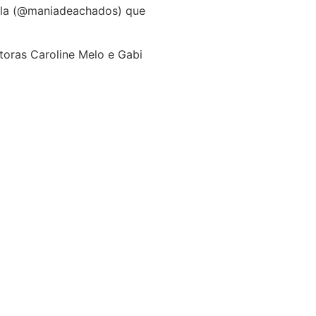
oiola (@maniadeachados) que
oras Caroline Melo e Gabi