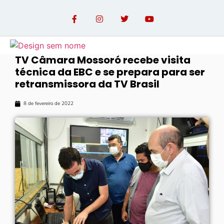
TV Câmara Mossoró recebe visita
técnica da EBC e se prepara para ser
OPINIÃO COM PAULO LINHARES
retransmissora da TV Brasil
8 de fevereiro de 2022