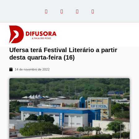
Ufersa terá Festival Literário a partir
OPINIÃO COM PAULO LINHARES
desta quarta-feira (16)
14 de novembro de 2022