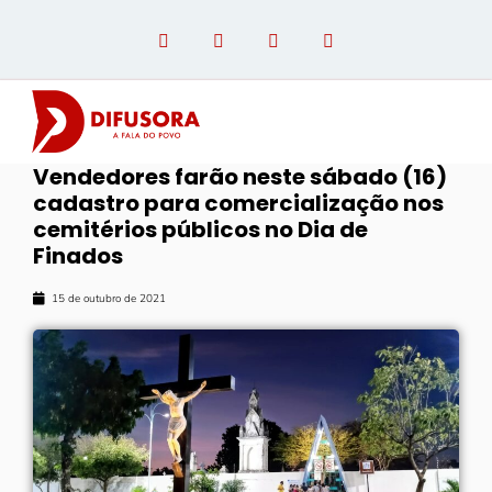
Vendedores farão neste sábado (16)
cadastro para comercialização nos
OPINIÃO COM PAULO LINHARES
cemitérios públicos no Dia de
Finados
15 de outubro de 2021