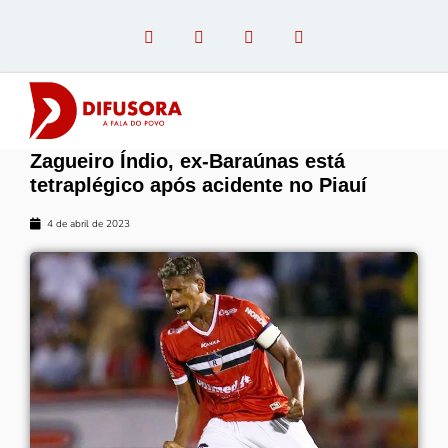
Zagueiro Índio, ex-Baraúnas está
OPINIÃO COM PAULO LINHARES
tetraplégico após acidente no Piauí
4 de abril de 2023