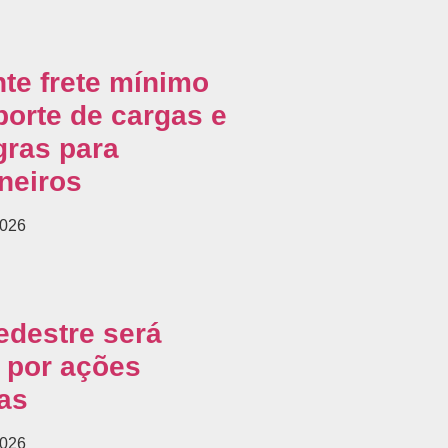
nte frete mínimo
porte de cargas e
ras para
neiros
2026
edestre será
 por ações
as
2026