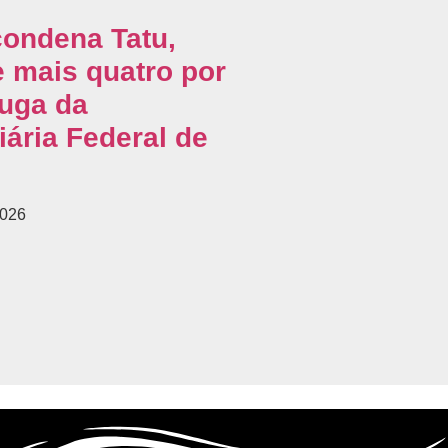
condena Tatu,
e mais quatro por
fuga da
iária Federal de
2026