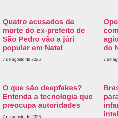
Quatro acusados da
Ope
morte do ex-prefeito de
com
São Pedro vão a júri
agi
popular em Natal
do 
7 de agosto de 2026
7 de ag
O que são deepfakes?
Bra
Entenda a tecnologia que
par
preocupa autoridades
inf
inte
7 de agosto de 2026