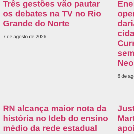
Três gestões vão pautar
Ene
os debates na TV no Rio
ope
Grande do Norte
dar
cid
7 de agosto de 2026
Cur
sem
Neo
6 de ag
RN alcança maior nota da
Jus
história no Ideb do ensino
Mar
médio da rede estadual
apo