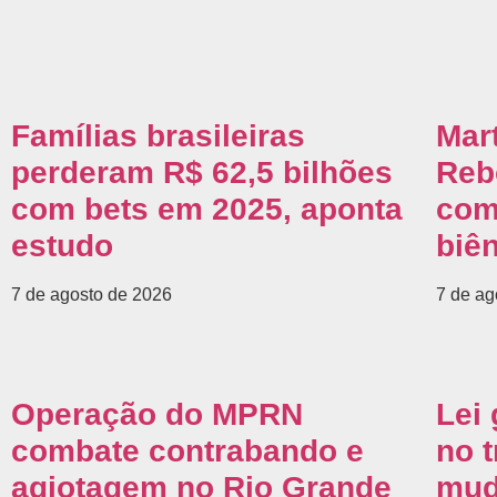
Famílias brasileiras
Mar
perderam R$ 62,5 bilhões
Reb
com bets em 2025, aponta
com
estudo
biê
7 de agosto de 2026
7 de ag
Operação do MPRN
Lei 
combate contrabando e
no 
agiotagem no Rio Grande
mud