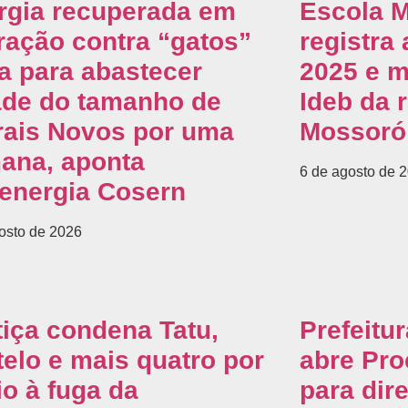
rgia recuperada em
Escola M
ração contra “gatos”
registra
ia para abastecer
2025 e 
ade do tamanho de
Ideb da 
rais Novos por uma
Mossoró
ana, aponta
6 de agosto de 
energia Cosern
osto de 2026
tiça condena Tatu,
Prefeitu
telo e mais quatro por
abre Pro
io à fuga da
para dir