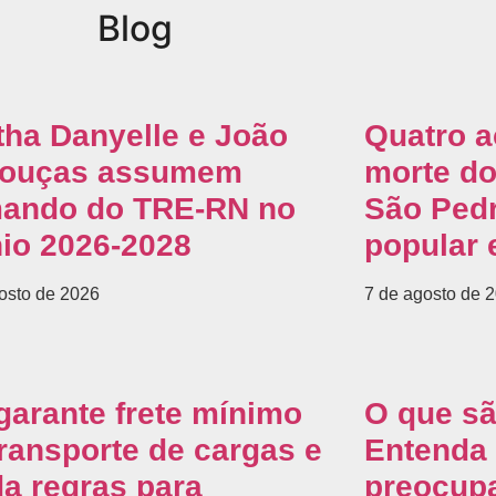
Blog
tha Danyelle e João
Quatro 
ouças assumem
morte do
ando do TRE-RN no
São Pedr
nio 2026-2028
popular 
osto de 2026
7 de agosto de 
garante frete mínimo
O que s
transporte de cargas e
Entenda 
a regras para
preocupa