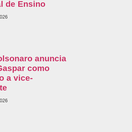
l de Ensino
2026
olsonaro anuncia
 Gaspar como
o a vice-
te
2026