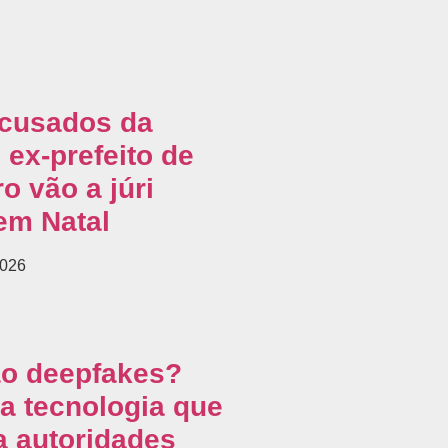
acusados da
 ex-prefeito de
o vão a júri
em Natal
2026
ão deepfakes?
a tecnologia que
 autoridades