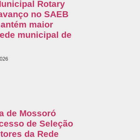
unicipal Rotary
 avanço no SAEB
mantém maior
rede municipal de
2026
ra de Mossoró
cesso de Seleção
etores da Rede