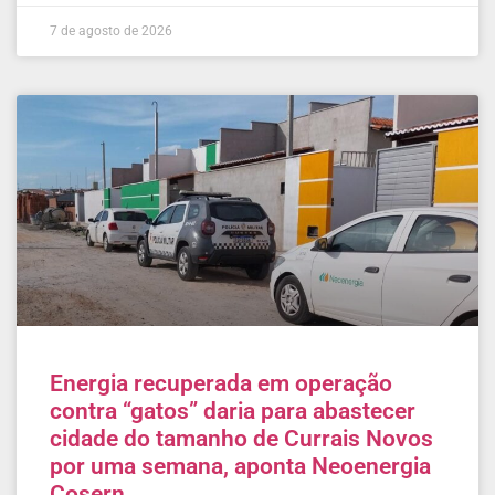
7 de agosto de 2026
Energia recuperada em operação
contra “gatos” daria para abastecer
cidade do tamanho de Currais Novos
por uma semana, aponta Neoenergia
Cosern