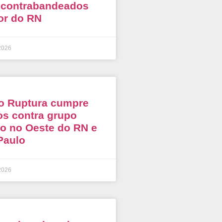
 contrabandeados
ior do RN
2026
o Ruptura cumpre
s contra grupo
o no Oeste do RN e
Paulo
2026