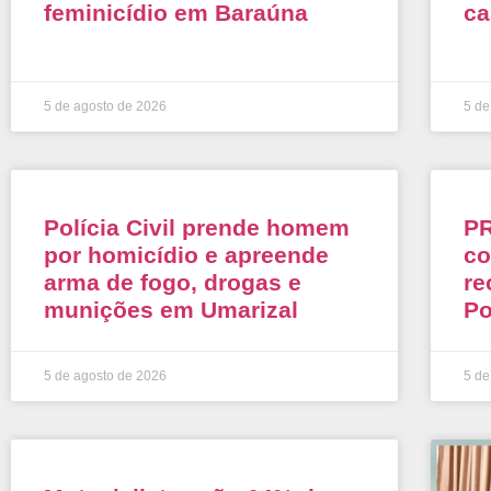
feminicídio em Baraúna
ca
5 de agosto de 2026
5 de
Polícia Civil prende homem
PR
por homicídio e apreende
co
arma de fogo, drogas e
re
munições em Umarizal
Po
5 de agosto de 2026
5 de