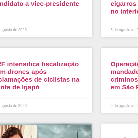
ndidato a vice-presidente
cigarros
no inter
 agosto de 2026
5 de agosto de 
F intensifica fiscalização
Operaçã
m drones após
mandado
clamações de ciclistas na
criminos
nte de Igapó
em São 
 agosto de 2026
5 de agosto de 