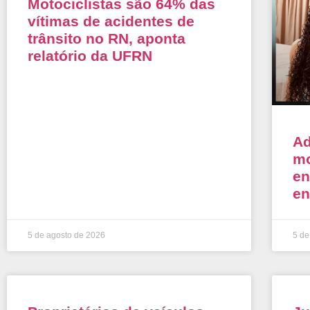
Motociclistas são 64% das
vítimas de acidentes de
trânsito no RN, aponta
relatório da UFRN
Ad
mo
en
en
5 de agosto de 2026
5 de