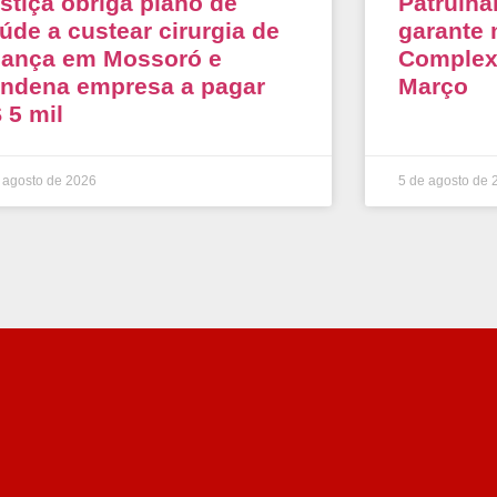
stiça obriga plano de
Patrulha
úde a custear cirurgia de
garante 
iança em Mossoró e
Complexo
ndena empresa a pagar
Março
 5 mil
 agosto de 2026
5 de agosto de 