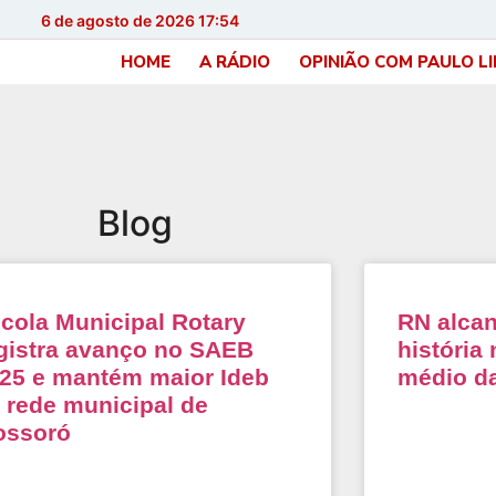
6 de agosto de 2026 17:54
HOME
A RÁDIO
OPINIÃO COM PAULO L
Blog
cola Municipal Rotary
RN alcan
gistra avanço no SAEB
história
25 e mantém maior Ideb
médio da
 rede municipal de
ossoró