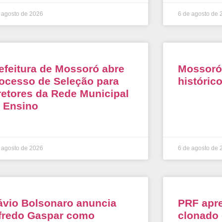
 agosto de 2026
6 de agosto de 
efeitura de Mossoró abre
Mossoró 
ocesso de Seleção para
históric
retores da Rede Municipal
 Ensino
 agosto de 2026
6 de agosto de 
ávio Bolsonaro anuncia
PRF apr
fredo Gaspar como
clonado