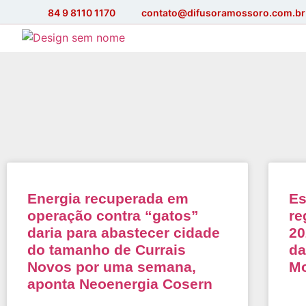
84 9 8110 1170
contato@difusoramossoro.com.br
Energia recuperada em
Es
operação contra “gatos”
re
daria para abastecer cidade
20
do tamanho de Currais
da
Novos por uma semana,
M
aponta Neoenergia Cosern