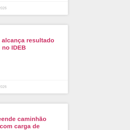
2026
alcança resultado
o no IDEB
2026
eende caminhão
 com carga de