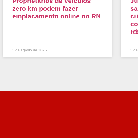
Proprietários de veículos
Ju
zero km podem fazer
sa
emplacamento online no RN
cr
co
R$
5 de agosto de 2026
5 de