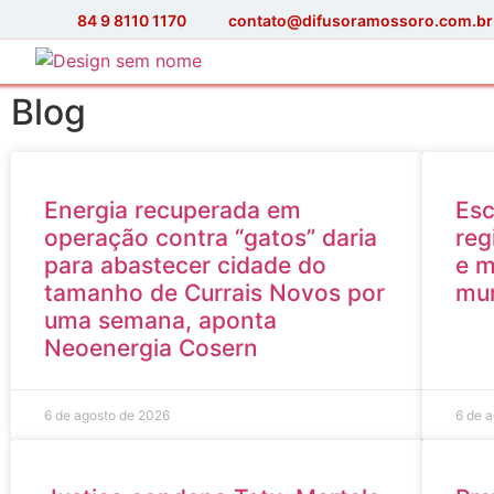
84 9 8110 1170
contato@difusoramossoro.com.br
Blog
Energia recuperada em
Esc
operação contra “gatos” daria
reg
para abastecer cidade do
e m
tamanho de Currais Novos por
mun
uma semana, aponta
Neoenergia Cosern
6 de agosto de 2026
6 de 