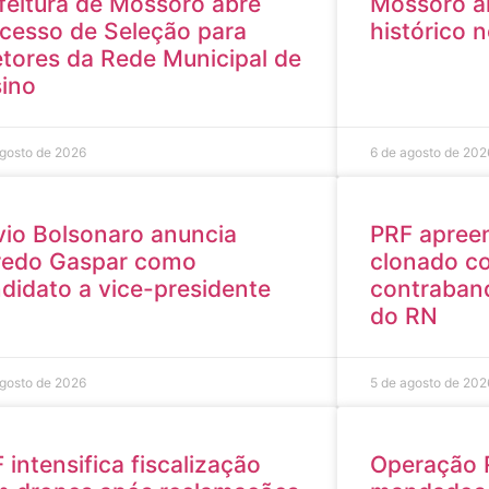
feitura de Mossoró abre
Mossoró al
cesso de Seleção para
histórico 
etores da Rede Municipal de
ino
agosto de 2026
6 de agosto de 202
vio Bolsonaro anuncia
PRF apree
redo Gaspar como
clonado co
didato a vice-presidente
contraband
do RN
agosto de 2026
5 de agosto de 202
 intensifica fiscalização
Operação 