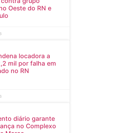
contra grupo
no Oeste do RN e
ulo
6
ndena locadora a
,2 mil por falha em
ado no RN
6
nto diário garante
rança no Complexo