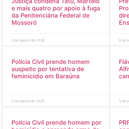
Justiça condena Tatu, Martelo
Pre
e mais quatro por apoio à fuga
Pro
da Penitenciária Federal de
dir
Mossoró
Ens
6 de agosto de 2026
6 de 
Polícia Civil prende homem
Flá
suspeito por tentativa de
Alf
feminicídio em Baraúna
can
5 de agosto de 2026
5 de 
Polícia Civil prende homem por
PRF