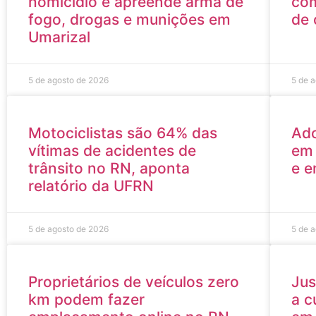
homicídio e apreende arma de
com
fogo, drogas e munições em
de 
Umarizal
5 de agosto de 2026
5 de 
Motociclistas são 64% das
Ado
vítimas de acidentes de
em 
trânsito no RN, aponta
e e
relatório da UFRN
5 de agosto de 2026
5 de 
Proprietários de veículos zero
Jus
km podem fazer
a c