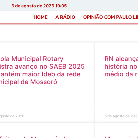
6 de agosto de 2026 19:05
HOME
A RÁDIO
OPINIÃO COM PAULO L
ola Municipal Rotary
RN alcança
istra avanço no SAEB 2025
história n
antém maior Ideb da rede
médio da r
icipal de Mossoró
agosto de 2026
6 de agosto de 202