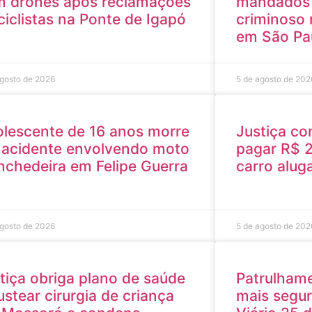
 drones após reclamações
mandados 
ciclistas na Ponte de Igapó
criminoso 
em São Pa
agosto de 2026
5 de agosto de 202
lescente de 16 anos morre
Justiça co
acidente envolvendo moto
pagar R$ 2
nchedeira em Felipe Guerra
carro alug
agosto de 2026
5 de agosto de 202
tiça obriga plano de saúde
Patrulhame
ustear cirurgia de criança
mais segu